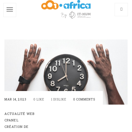
Skip
to
main
content
MAR 14, 2023
0 LIKE
1 DISLIKE
0 COMMENTS
ACTUALITÉ WEB
CPANEL
CRÉATION DE